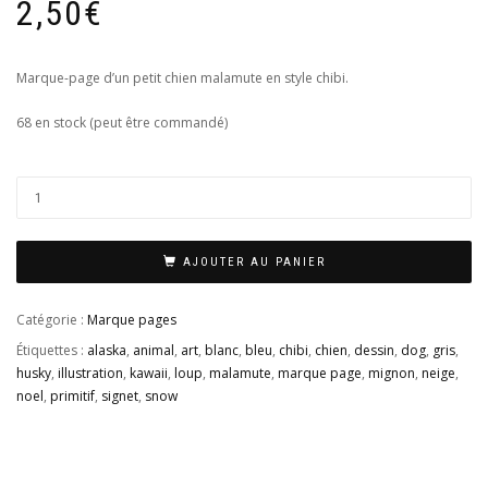
2,50
€
Marque-page d’un petit chien malamute en style chibi.
68 en stock (peut être commandé)
AJOUTER AU PANIER
Catégorie :
Marque pages
Étiquettes :
alaska
,
animal
,
art
,
blanc
,
bleu
,
chibi
,
chien
,
dessin
,
dog
,
gris
,
husky
,
illustration
,
kawaii
,
loup
,
malamute
,
marque page
,
mignon
,
neige
,
noel
,
primitif
,
signet
,
snow