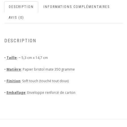
DESCRIPTION
INFORMATIONS COMPLÉMENTAIRES
AVIS (0)
DESCRIPTION
•
Taille
: ~ 5,3 cm x 14,7 cm
•
Matière
: Papier bristol mate 350 gramme
•
Finition
: Soft touch (touché tout doux)
•
Emballage
: Enveloppe renforcé de carton