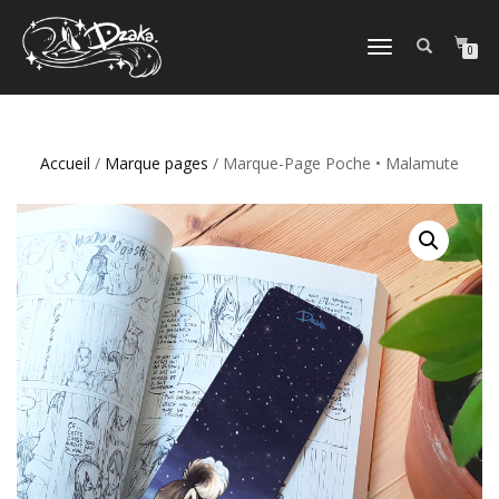
DÉPLIER/REPLIER
0
LA
NAVIGATION
Accueil
/
Marque pages
/ Marque-Page Poche • Malamute