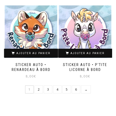
AJOUTER AU PANIER
AJOUTER AU PANIER
STICKER AUTO •
STICKER AUTO • P’TITE
RENARDEAU À BORD
LICORNE À BORD
8,00
€
8,00
€
1
2
3
4
5
6
→