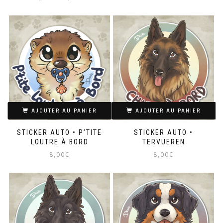
de
prix :
Ce
2,00€
produit
à
a
4,00€
plusieurs
variations.
Les
options
peuvent
être
choisies
sur
AJOUTER AU PANIER
AJOUTER AU PANIER
la
page
STICKER AUTO • P’TITE
STICKER AUTO •
du
LOUTRE À BORD
TERVUEREN
produit
8,00
€
8,00
€