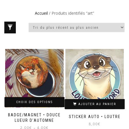
Accueil
/ Produits identifiés “art”
CHOIX DES OPTIONS
AJOUTER AU PANIER
BADGE/MAGNET • DOUCE
STICKER AUTO • LOUTRE
LUEUR D’AUTOMNE
8,00
€
Plage
2,00
€
4,00
€
–