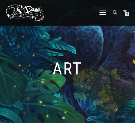
DÉPLIER/REPLIER
0
LA
NAVIGATION
ART