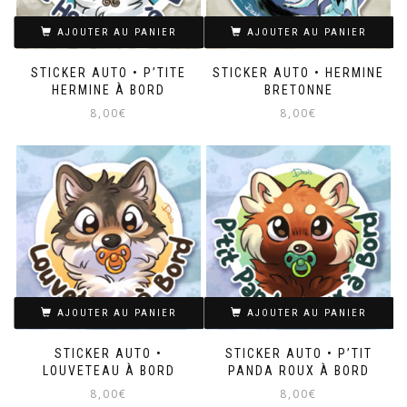
choisies
choisies
sur
sur
AJOUTER AU PANIER
AJOUTER AU PANIER
la
la
page
page
STICKER AUTO • P’TITE
STICKER AUTO • HERMINE
du
du
HERMINE À BORD
BRETONNE
produit
produit
8,00
€
8,00
€
AJOUTER AU PANIER
AJOUTER AU PANIER
STICKER AUTO •
STICKER AUTO • P’TIT
LOUVETEAU À BORD
PANDA ROUX À BORD
8,00
€
8,00
€