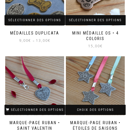
SÉLECTIONNER DES OPTIONS
SÉLECTIONNER DES OPTIONS
MÉDAILLES DUPLICATA
MINI MÉDAILLE OS • 4
COLORIS
Plage
9,00
€
13,00
€
–
de
15,00
€
prix :
Ce
9,00€
produit
Ce
à
a
produit
13,00€
plusieurs
a
variations.
plusieurs
Les
variations.
options
Les
peuvent
options
être
peuvent
choisies
être
sur
choisies
la
sur
SÉLECTIONNER DES OPTIONS
CHOIX DES OPTIONS
page
la
du
page
MARQUE-PAGE RUBAN •
MARQUE-PAGE RUBAN •
produit
du
SAINT VALENTIN
ÉTOILES DE SAISONS