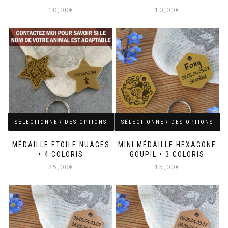
produit
10,00
€
10,00
€
Ce
produit
a
plusieurs
variations.
Les
options
peuvent
être
choisies
sur
SÉLECTIONNER DES OPTIONS
SÉLECTIONNER DES OPTIONS
la
page
MÉDAILLE ETOILE NUAGES
MINI MÉDAILLE HEXAGONE
du
• 4 COLORIS
GOUPIL • 3 COLORIS
produit
25,00
€
15,00
€
Ce
Ce
produit
produit
a
a
plusieurs
plusieurs
variations.
variations.