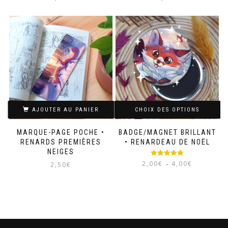
AJOUTER AU PANIER
CHOIX DES OPTIONS
MARQUE-PAGE POCHE •
BADGE/MAGNET BRILLANT
RENARDS PREMIÈRES
• RENARDEAU DE NOËL
NEIGES
Note
5.00
Plage
2,00
€
4,00
€
2,50
€
–
sur 5
de
prix :
Ce
2,00€
produit
à
a
4,00€
plusieurs
variations.