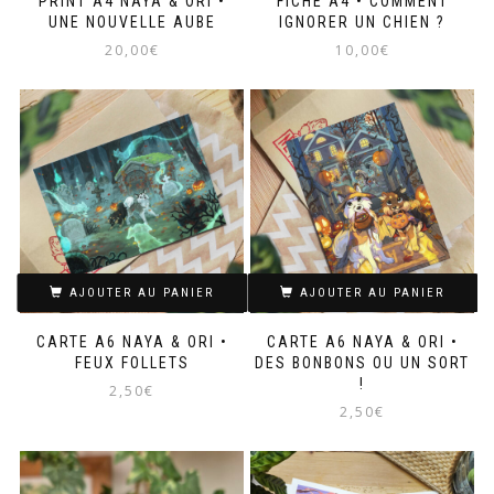
PRINT A4 NAYA & ORI •
FICHE A4 • COMMENT
UNE NOUVELLE AUBE
IGNORER UN CHIEN ?
20,00
€
10,00
€
AJOUTER AU PANIER
AJOUTER AU PANIER
CARTE A6 NAYA & ORI •
CARTE A6 NAYA & ORI •
FEUX FOLLETS
DES BONBONS OU UN SORT
!
2,50
€
2,50
€