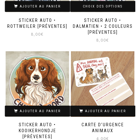
sur
sur
AJOUTER AU PANIER
CHOIX DES OPTIONS
la
la
page
page
STICKER AUTO •
STICKER AUTO •
du
du
ROTTWEILER [PRÉVENTES]
DALMATIEN • 2 COULEURS
produit
produit
[PRÉVENTES]
8,00
€
8,00
€
Ce
produit
a
plusieurs
variations.
Les
options
peuvent
être
choisies
sur
AJOUTER AU PANIER
AJOUTER AU PANIER
la
page
STICKER AUTO •
CARTE D’URGENCE
du
KOOIKERHONDJE
ANIMAUX
produit
[PRÉVENTES]
4,00
€