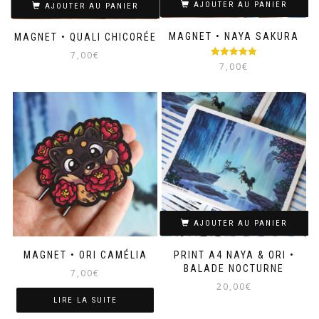
sur
AJOUTER AU PANIER
AJOUTER AU PANIER
la
page
MAGNET • NAYA SAKURA
MAGNET • QUALI CHICORÉE
du
7,00
€
produit
Note
5.00
7,00
€
sur 5
AJOUTER AU PANIER
MAGNET • ORI CAMÉLIA
PRINT A4 NAYA & ORI •
BALADE NOCTURNE
7,00
€
20,00
€
LIRE LA SUITE