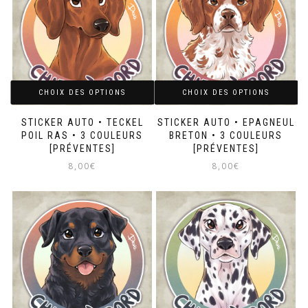
plusieurs
variations.
Les
options
peuvent
être
choisies
sur
CHOIX DES OPTIONS
CHOIX DES OPTIONS
la
page
STICKER AUTO • TECKEL
STICKER AUTO • EPAGNEUL
du
POIL RAS • 3 COULEURS
BRETON • 3 COULEURS
produit
[PRÉVENTES]
[PRÉVENTES]
8,00
€
8,00
€
Ce
Ce
produit
produit
a
a
plusieurs
plusieurs
variations.
variations.
Les
Les
options
options
peuvent
peuvent
être
être
choisies
choisies