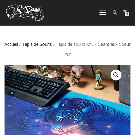
DÉPLIER/REPLIER
0
LA
NAVIGATION
Accueil
/
Tapis de Souris
/ Tapis de souris XXL • Géant aux Coeur
Pur