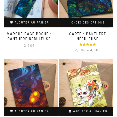
AJOUTER AU PANIER
CHOIX DES OPTIONS
MARQUE-PAGE POCHE •
CARTE • PANTHÈRE
PANTHÈRE NÉBULEUSE
NÉBULEUSE
2,50
€
Note
5.00
Plage
2,50
€
4,50
€
–
sur 5
de
prix :
Ce
2,50€
produit
à
a
4,50€
plusieurs
variations.
Les
options
peuvent
être
choisies
sur
AJOUTER AU PANIER
AJOUTER AU PANIER
la
page