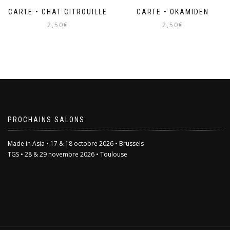
du
CARTE • CHAT CITROUILLE
CARTE • OKAMIDEN
produit
2,50
€
2,50
€
PROCHAINS SALONS
Made in Asia • 17 & 18 octobre 2026 • Brussels
TGS • 28 & 29 novembre 2026 • Toulouse