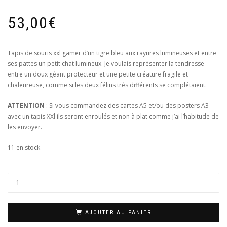
53,00
€
Tapis de souris xxl gamer d’un tigre bleu aux rayures lumineuses et entre
ses pattes un petit chat lumineux. Je voulais représenter la tendresse
entre un doux géant protecteur et une petite créature fragile et
chaleureuse, comme si les deux félins très différents se complétaient.
ATTENTION
: Si vous commandez des cartes A5 et/ou des posters A3
avec un tapis XXl ils seront enroulés et non à plat comme j’ai l’habitude de
les envoyer.
11 en stock
AJOUTER AU PANIER