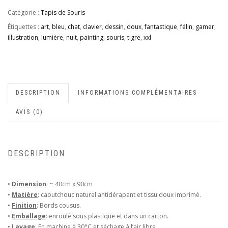
Catégorie :
Tapis de Souris
Étiquettes :
art
,
bleu
,
chat
,
clavier
,
dessin
,
doux
,
fantastique
,
félin
,
gamer
,
illustration
,
lumière
,
nuit
,
painting
,
souris
,
tigre
,
xxl
DESCRIPTION
INFORMATIONS COMPLÉMENTAIRES
AVIS (0)
DESCRIPTION
•
Dimension
: ~ 40cm x 90cm
•
Matière
: caoutchouc naturel antidérapant et tissu doux imprimé.
•
Finition
: Bords cousus.
•
Emballage
: enroulé sous plastique et dans un carton.
•
Lavage
: En machine à 30°C et séchage à l’air libre.