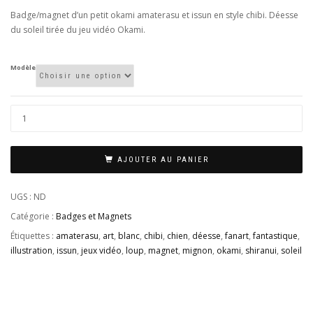
2,00€
Badge/magnet d’un petit okami amaterasu et issun en style chibi. Déesse
à
du soleil tirée du jeu vidéo Okami.
3,00€
Modèle
AJOUTER AU PANIER
UGS :
ND
Catégorie :
Badges et Magnets
Étiquettes :
amaterasu
,
art
,
blanc
,
chibi
,
chien
,
déesse
,
fanart
,
fantastique
,
illustration
,
issun
,
jeux vidéo
,
loup
,
magnet
,
mignon
,
okami
,
shiranui
,
soleil