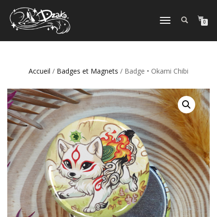
DÉPLIER/REPLIER
0
LA
NAVIGATION
Accueil
/
Badges et Magnets
/ Badge • Okami Chibi