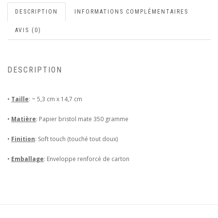
DESCRIPTION
INFORMATIONS COMPLÉMENTAIRES
AVIS (0)
DESCRIPTION
•
Taille
: ~ 5,3 cm x 14,7 cm
•
Matière
: Papier bristol mate 350 gramme
•
Finition
: Soft touch (touché tout doux)
•
Emballage
: Enveloppe renforcé de carton