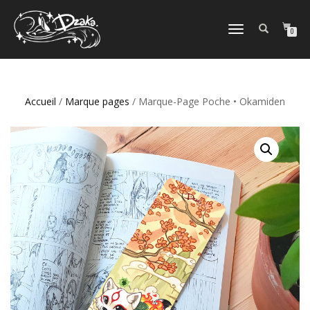
DÉPLIER/REPLIER
0
LA
NAVIGATION
Accueil
/
Marque pages
/ Marque-Page Poche • Okamiden