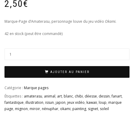
2,50
€
Marque-Page d’Amaterasu, personnage louve du jeu vidéo
Okami.
42 en stock (peut être commandé)
AJOUTER AU PANIER
Catégorie :
Marque pages
Étiquettes :
amaterasu
,
animal
,
art
,
blanc
,
chibi
,
déesse
,
dessin
,
fanart
,
fantastique
,
illustration
,
issun
,
japon
,
jeux vidéo
,
kawaii
,
loup
,
marque
page
,
mignon
,
miroir
,
nénuphar
,
okami
,
painting
,
signet
,
soleil