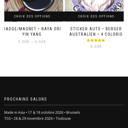
être
choisies
choisies
sur
sur
la
CHOIX DES OPTIONS
CHOIX DES OPTIONS
la
page
page
du
du
BADGE/MAGNET • NAYA ORI
STICKER AUTO • BERGER
produit
produit
YIN YANG
AUSTRALIEN • 4 COLORIS
Plage
3,00
€
4,00
€
–
Note
5.00
de
8,00
€
sur 5
prix :
Ce
3,00€
Ce
produit
à
produit
a
4,00€
a
plusieurs
plusieurs
variations.
variations.
Les
Les
options
options
peuvent
peuvent
être
être
PROCHAINS SALONS
choisies
choisies
sur
sur
la
Made in Asia • 17 & 18 octobre 2026 • Brussels
la
page
TGS • 28 & 29 novembre 2026 • Toulouse
page
du
du
produit