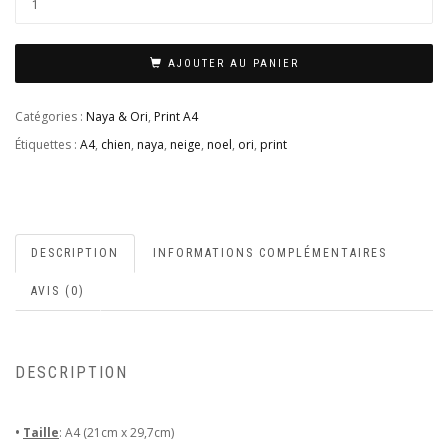
AJOUTER AU PANIER
Catégories :
Naya & Ori
,
Print A4
Étiquettes :
A4
,
chien
,
naya
,
neige
,
noel
,
ori
,
print
DESCRIPTION
INFORMATIONS COMPLÉMENTAIRES
AVIS (0)
DESCRIPTION
•
Taille
: A4 (21cm x 29,7cm)