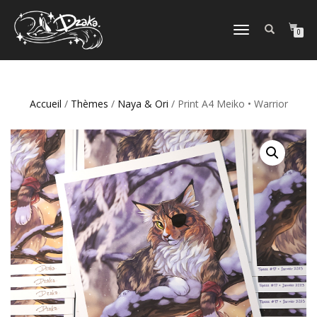
DÉPLIER/REPLIER
0
LA
NAVIGATION
Accueil
/
Thèmes
/
Naya & Ori
/ Print A4 Meiko • Warrior