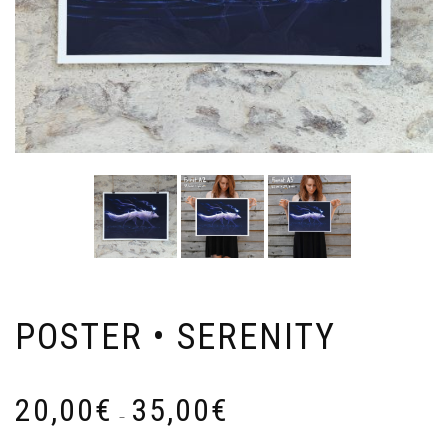
POSTER • SERENITY
Plage
20,00
€
35,00
€
de
–
prix :