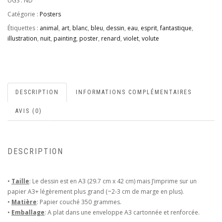
UGS :
ND
Catégorie :
Posters
Étiquettes :
animal
,
art
,
blanc
,
bleu
,
dessin
,
eau
,
esprit
,
fantastique
,
illustration
,
nuit
,
painting
,
poster
,
renard
,
violet
,
volute
DESCRIPTION
INFORMATIONS COMPLÉMENTAIRES
AVIS (0)
DESCRIPTION
•
Taille
: Le dessin est en A3 (29.7 cm x 42 cm) mais J’imprime sur un
papier A3+ légèrement plus grand (~2-3 cm de marge en plus).
•
Matière
: Papier couché 350 grammes.
•
Emballage
: A plat dans une enveloppe A3 cartonnée et renforcée.