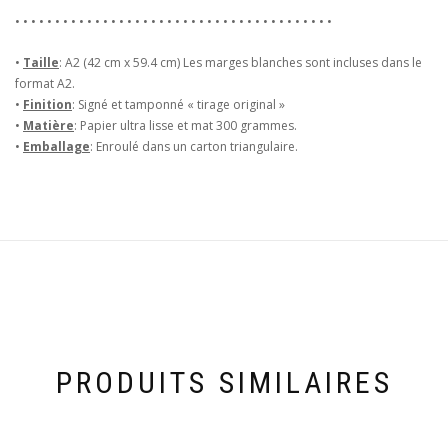
• • • • • • • • • • • • • • • • • • • • • • • • • • • • • • • • • • • • • • • •
•
Taille
: A2 (42 cm x 59.4 cm) Les marges blanches sont incluses dans le
format A2.
•
Finition
: Signé et tamponné « tirage original »
•
Matière
: Papier ultra lisse et mat 300 grammes.
•
Emballage
: Enroulé dans un carton triangulaire.
PRODUITS SIMILAIRES