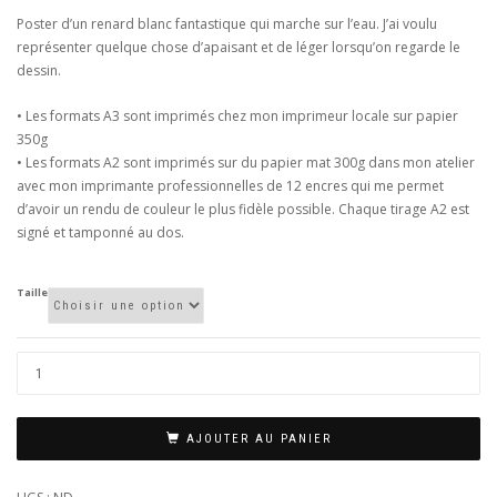
20,00€
Poster d’un renard blanc fantastique qui marche sur l’eau. J’ai voulu
à
représenter quelque chose d’apaisant et de léger lorsqu’on regarde le
35,00€
dessin.
• Les formats A3 sont imprimés chez mon imprimeur locale sur papier
350g
• Les formats A2 sont imprimés sur du papier mat 300g dans mon atelier
avec mon imprimante professionnelles de 12 encres qui me permet
d’avoir un rendu de couleur le plus fidèle possible. Chaque tirage A2 est
signé et tamponné au dos.
Taille
AJOUTER AU PANIER