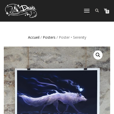
DÉPLIER/REPLIER
0
LA
NAVIGATION
Accueil
/
Posters
/ Poster • Serenity