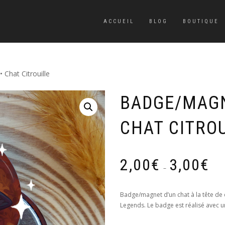
ACCUEIL
BLOG
BOUTIQUE
 Chat Citrouille
BADGE/MAGN
CHAT CITRO
Plage
2,00
€
3,00
€
de
–
prix :
2,00€
Badge/magnet d’un chat à la tête de c
à
Legends. Le badge est réalisé avec un 
3,00€