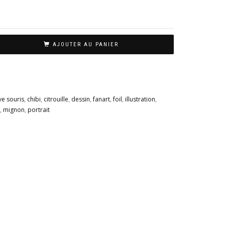
AJOUTER AU PANIER
e souris
,
chibi
,
citrouille
,
dessin
,
fanart
,
foil
,
illustration
,
,
mignon
,
portrait