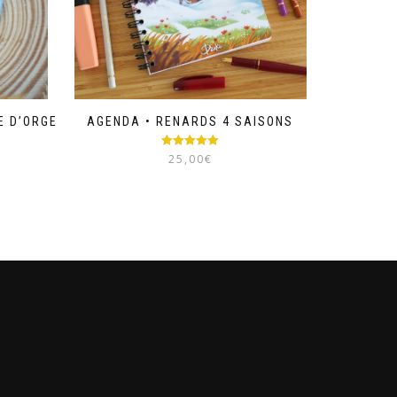
E D’ORGE
AGENDA • RENARDS 4 SAISONS
Note
5.00
25,00
€
sur 5