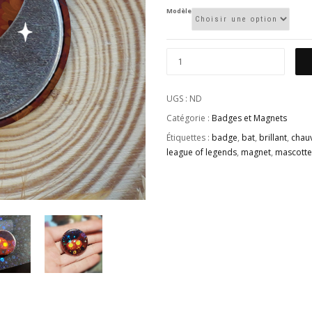
Modèle
UGS :
ND
Catégorie :
Badges et Magnets
Étiquettes :
badge
,
bat
,
brillant
,
chauv
league of legends
,
magnet
,
mascotte