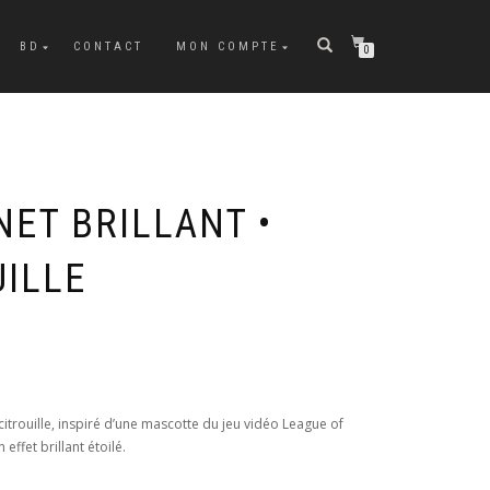
BD
CONTACT
MON COMPTE
0
ET BRILLANT •
UILLE
itrouille, inspiré d’une mascotte du jeu vidéo League of
effet brillant étoilé.