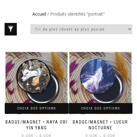
Accueil
/ Produits identifiés “portrait”
CHOIX DES OPTIONS
CHOIX DES OPTIONS
BADGE/MAGNET • NAYA ORI
BADGE/MAGNET • LUEUR
YIN YANG
NOCTURNE
Plage
Plage
3,00
€
4,00
€
3,00
€
4,00
€
–
–