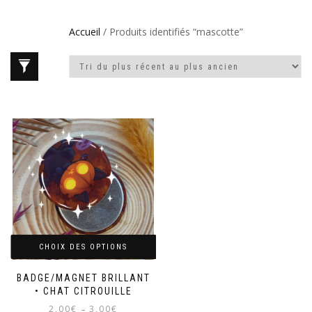
Accueil
/ Produits identifiés “mascotte”
CHOIX DES OPTIONS
BADGE/MAGNET BRILLANT
• CHAT CITROUILLE
Plage
2,00
€
3,00
€
–