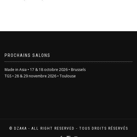
de
prix :
Ce
2,00€
produit
à
a
3,00€
plusieurs
variations.
Les
options
peuvent
être
PROCHAINS SALONS
choisies
sur
Made in Asia • 17 & 18 octobre 2026 • Brussels
la
TGS • 28 & 29 novembre 2026 • Toulouse
page
du
produit
© DZAKA - ALL RIGHT RESERVED - TOUS DROITS RÉSERVÉS