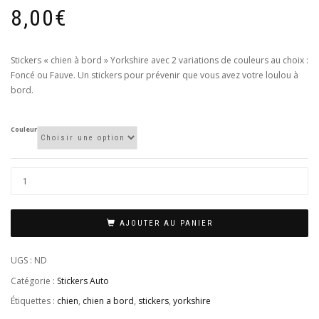
8,00
€
Stickers « chien à bord » Yorkshire avec 2 variations de couleurs au choix :
Foncé ou Fauve. Un stickers pour prévenir que vous avez votre loulou à
bord.
Couleur
AJOUTER AU PANIER
UGS :
ND
Catégorie :
Stickers Auto
Étiquettes :
chien
,
chien a bord
,
stickers
,
yorkshire