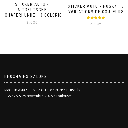
produit
du
STICKER AUTO •
STICKER AUTO • HUSKY • 3
produit
ALTDEUTSCHE
VARIATIONS DE COULEURS
SCHAFERHUNDE • 3 COLORIS
8,00
€
Note
5.00
8,00
€
sur 5
Ce
Ce
produit
produit
a
a
plusieurs
plusieurs
variations.
variations.
Les
Les
options
options
peuvent
peuvent
être
être
PROCHAINS SALONS
choisies
choisies
sur
sur
Made in Asia • 17 & 18 octobre 2026 • Brussels
la
la
page
TGS • 28 & 29 novembre 2026 • Toulouse
page
du
du
produit
produit