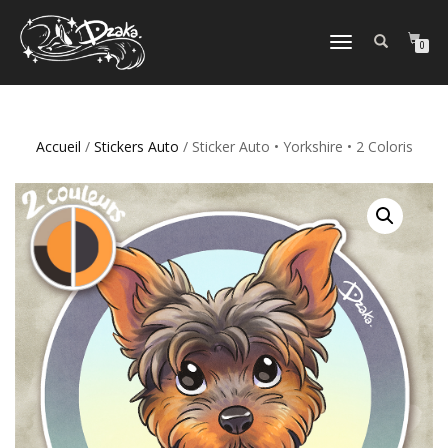
DÉPLIER/REPLIER
0
LA
NAVIGATION
Accueil
/
Stickers Auto
/ Sticker Auto • Yorkshire • 2 Coloris