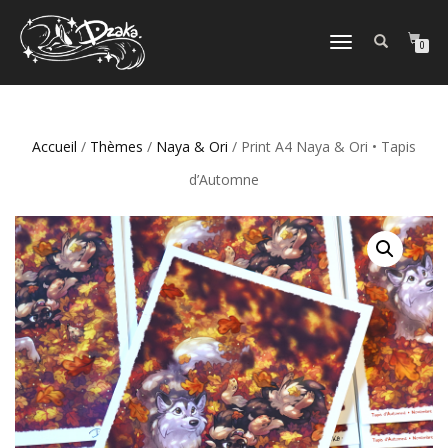
DÉPLIER/REPLIER
0
LA
NAVIGATION
Accueil
/
Thèmes
/
Naya & Ori
/ Print A4 Naya & Ori • Tapis
d’Automne