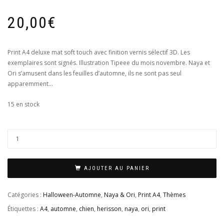
20,00
€
Print A4 deluxe mat soft touch avec finition vernis sélectif 3D. Les
exemplaires sont signés. Illustration Tipeee du mois novembre. Naya et
Ori s’amusent dans les feuilles d’automne, ils ne sont pas seul
apparemment…
15 en stock
AJOUTER AU PANIER
Catégories :
Halloween-Automne
,
Naya & Ori
,
Print A4
,
Thèmes
Étiquettes :
A4
,
automne
,
chien
,
herisson
,
naya
,
ori
,
print