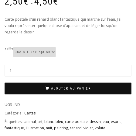
2,50
€
4,50
€
de
–
prix :
2,50€
Carte postale d’un renard blanc fantastique qui marche sur l’eau. J’ai
à
voulu représenter quelque chose d’apaisant et de léger lorsqu’on
4,50€
regarde le dessin.
Taille
AJOUTER AU PANIER
UGS :
ND
Catégorie :
Cartes
Étiquettes :
animal
,
art
,
blanc
,
bleu
,
carte postale
,
dessin
,
eau
,
esprit
,
fantastique
,
illustration
,
nuit
,
painting
,
renard
,
violet
,
volute