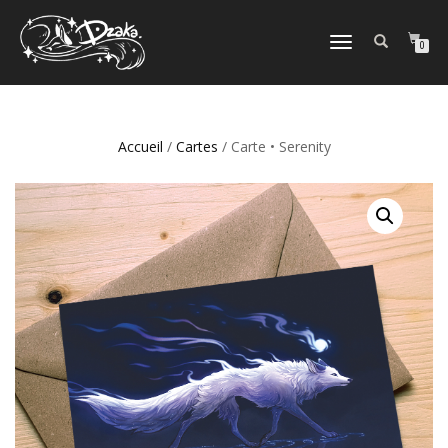
DÉPLIER/REPLIER
0
LA
NAVIGATION
Accueil
/
Cartes
/ Carte • Serenity