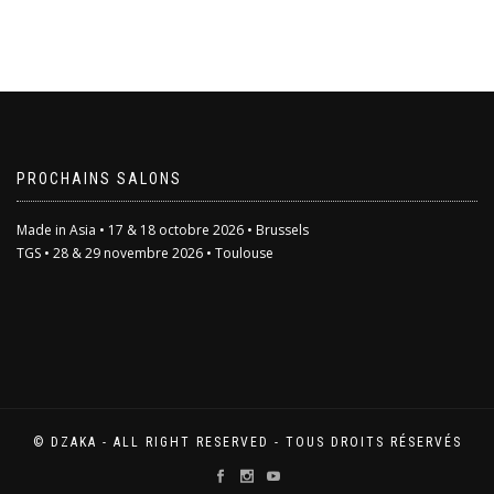
Ce
produit
a
plusieurs
variations.
Les
options
peuvent
être
PROCHAINS SALONS
choisies
sur
Made in Asia • 17 & 18 octobre 2026 • Brussels
la
TGS • 28 & 29 novembre 2026 • Toulouse
page
du
produit
© DZAKA - ALL RIGHT RESERVED - TOUS DROITS RÉSERVÉS