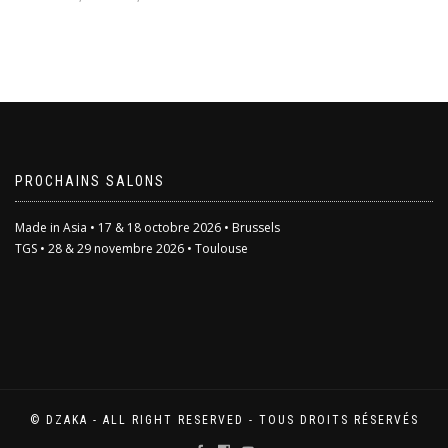
de
prix :
Ce
2,00€
produit
à
a
3,00€
plusieurs
variations.
Les
options
peuvent
être
PROCHAINS SALONS
choisies
sur
Made in Asia • 17 & 18 octobre 2026 • Brussels
la
TGS • 28 & 29 novembre 2026 • Toulouse
page
du
produit
© DZAKA - ALL RIGHT RESERVED - TOUS DROITS RÉSERVÉS