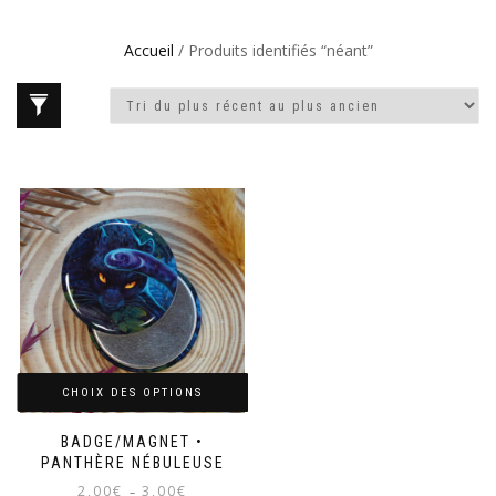
Accueil
/ Produits identifiés “néant”
CHOIX DES OPTIONS
BADGE/MAGNET •
PANTHÈRE NÉBULEUSE
Plage
2,00
€
3,00
€
–