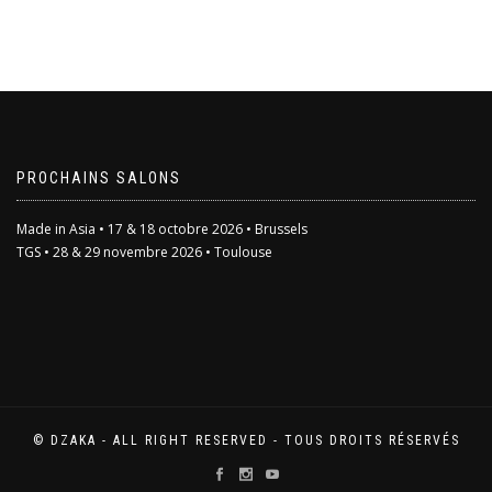
Ce
produit
a
plusieurs
variations.
Les
options
peuvent
être
PROCHAINS SALONS
choisies
sur
Made in Asia • 17 & 18 octobre 2026 • Brussels
la
TGS • 28 & 29 novembre 2026 • Toulouse
page
du
produit
© DZAKA - ALL RIGHT RESERVED - TOUS DROITS RÉSERVÉS