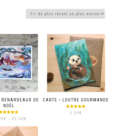
• RENARDEAUX DE
CARTE • LOUTRE GOURMANDE
NOËL
Note
5.00
2,50
€
sur 5
Note
5.00
Plage
00
€
35,00
€
–
sur 5
de
Ce
prix :
produit
20,00€