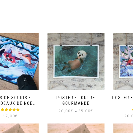
S DE SOURIS •
POSTER • LOUTRE
POSTER 
DEAUX DE NOËL
GOURMANDE
Plage
20,00
€
35,00
€
–
Note
5.00
17,00
€
de
20,
sur 5
Ce
prix :
produit
20,00€
a
à