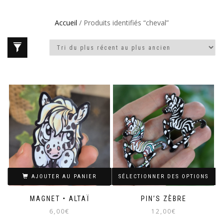
Accueil
/ Produits identifiés “cheval”
AJOUTER AU PANIER
SÉLECTIONNER DES OPTIONS
MAGNET • ALTAÏ
PIN’S ZÈBRE
6,00
€
12,00
€