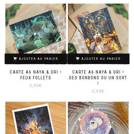
Ce
produit
a
plusieurs
variations.
Les
options
peuvent
être
choisies
sur
AJOUTER AU PANIER
AJOUTER AU PANIER
la
page
CARTE A6 NAYA & ORI •
CARTE A6 NAYA & ORI •
du
FEUX FOLLETS
DES BONBONS OU UN SORT
produit
!
2,50
€
2,50
€