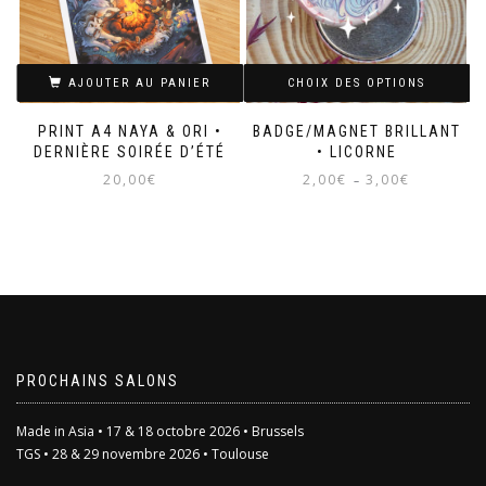
AJOUTER AU PANIER
CHOIX DES OPTIONS
PRINT A4 NAYA & ORI •
BADGE/MAGNET BRILLANT
DERNIÈRE SOIRÉE D’ÉTÉ
• LICORNE
Plage
20,00
€
2,00
€
3,00
€
–
de
prix :
Ce
2,00€
produit
à
a
3,00€
plusieurs
variations.
Les
options
peuvent
être
PROCHAINS SALONS
choisies
sur
Made in Asia • 17 & 18 octobre 2026 • Brussels
la
TGS • 28 & 29 novembre 2026 • Toulouse
page
du