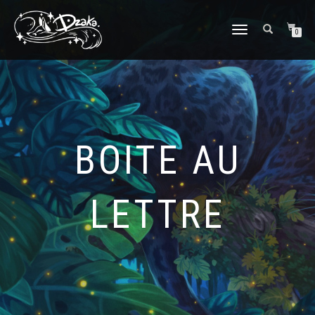
DÉPLIER/REPLIER
0
LA
NAVIGATION
BOITE AU
LETTRE