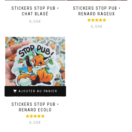
STICKERS STOP PUB •
STICKERS STOP PUB •
CHAT BLASÉ
RENARD RAGEUX
6,00
€
Note
5.00
6,00
€
sur 5
AJOUTER AU PANIER
STICKERS STOP PUB •
RENARD ECOLO
Note
5.00
6,00
€
sur 5