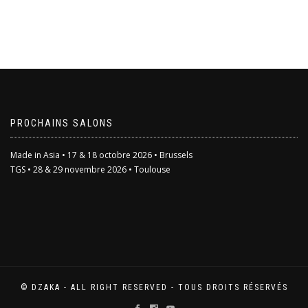
sur 5
prix :
Ce
20,00€
produit
à
a
35,00€
plusieurs
variations.
Les
options
peuvent
être
choisies
PROCHAINS SALONS
sur
la
Made in Asia • 17 & 18 octobre 2026 • Brussels
page
TGS • 28 & 29 novembre 2026 • Toulouse
du
produit
© DZAKA - ALL RIGHT RESERVED - TOUS DROITS RÉSERVÉS