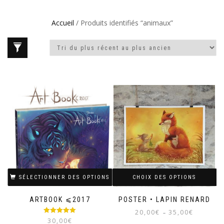
Accueil
/ Produits identifiés “animaux”
SÉLECTIONNER DES OPTIONS
CHOIX DES OPTIONS
ARTBOOK ⩽2017
POSTER • LAPIN RENARD
Plage
20,00
€
35,00
€
–
Note
5.00
30,00
€
de