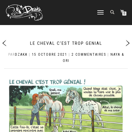
DÉPLIER/REPLIER
0
LA
NAVIGATION
LE CHEVAL C’EST TROP GENIAL
PAR
DZAKA
|
15 OCTOBRE 2021
|
2 COMMENTAIRES
|
NAYA &
ORI