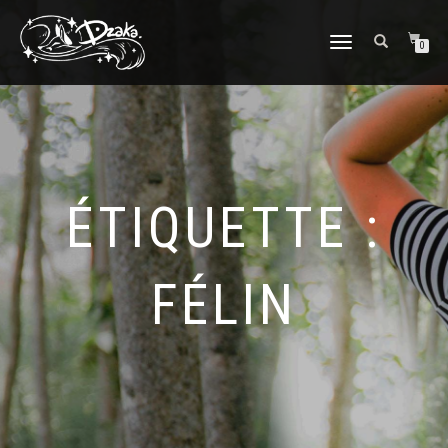
DÉPLIER/REPLIER
0
LA
NAVIGATION
ÉTIQUETTE :
FÉLIN