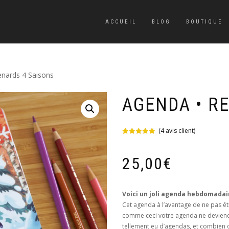
ACCUEIL
BLOG
BOUTIQUE
enards 4 Saisons
AGENDA • R
(
4
avis client)
Noté
4
5.00
sur 5 basé
sur
25,00
€
notations
client
Voici un joli agenda hebdomadaire
Cet agenda à l’avantage de ne pas êtr
comme ceci votre agenda ne deviendra
tellement eu d’agendas, et combien o