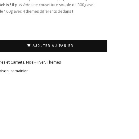
gâchis !
Il possède une couverture souple de 300g avec
 de 160g avec 4 thèmes différents dedans !
AJOUTER AU PANIER
vres et Carnets
,
Noël-Hiver
,
Thèmes
aison
,
semainier