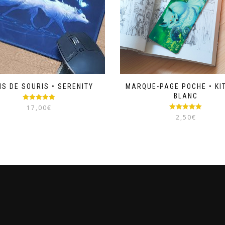
IS DE SOURIS • SERENITY
MARQUE-PAGE POCHE • KI
BLANC
Note
5.00
17,00
€
sur 5
Note
5.00
2,50
€
sur 5