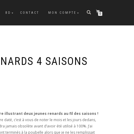
BD
CONTACT
MON COMPTE
0
ENARDS 4 SAISONS
 illustrant deux jeunes renards au fil des saisons !
e daté, c’est à vous de noter le mois et les jours dedans,
 jamais obsolète avant d’avoir été utilisé à 100%. J’ai
nt terminés à la poubelle alors que je ne les remplissait