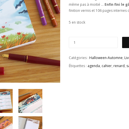
même pas à moitié …
Enfin f
ini le 
finition vernis et 106 pages internes
5 en stock
Catégories :
Halloween-Automne
,
Li
Étiquettes :
agenda
,
cahier
,
renard
,
s