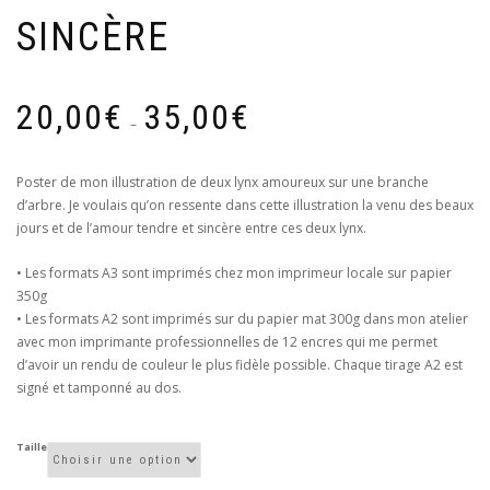
SINCÈRE
Plage
20,00
€
35,00
€
de
–
prix :
20,00€
Poster de mon illustration de deux lynx amoureux sur une branche
à
d’arbre. Je voulais qu’on ressente dans cette illustration la venu des beaux
35,00€
jours et de l’amour tendre et sincère entre ces deux lynx.
• Les formats A3 sont imprimés chez mon imprimeur locale sur papier
350g
• Les formats A2 sont imprimés sur du papier mat 300g dans mon atelier
avec mon imprimante professionnelles de 12 encres qui me permet
d’avoir un rendu de couleur le plus fidèle possible. Chaque tirage A2 est
signé et tamponné au dos.
Taille