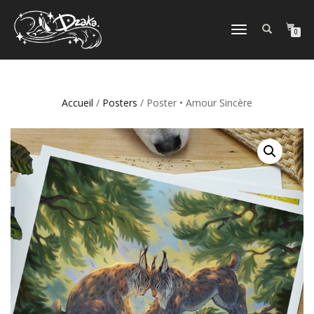
DÉPLIER/REPLIER
0
LA
NAVIGATION
Accueil
/
Posters
/ Poster • Amour Sincère