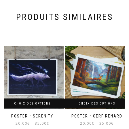
PRODUITS SIMILAIRES
CHOIX DES OPTIONS
CHOIX DES OPTIONS
POSTER • SERENITY
POSTER • CERF RENARD
Plage
Plage
20,00
€
35,00
€
20,00
€
35,00
€
–
–
de
de