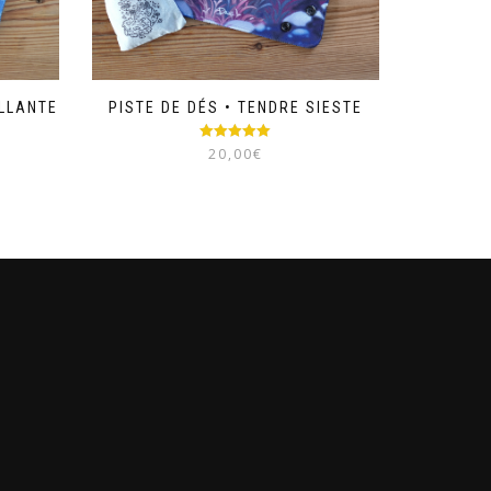
ILLANTE
PISTE DE DÉS • TENDRE SIESTE
Note
5.00
20,00
€
sur 5