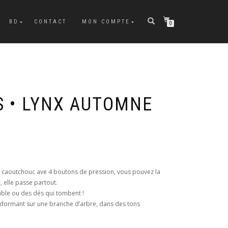
BD
CONTACT
MON COMPTE
0
S • LYNX AUTOMNE
et caoutchouc ave 4 boutons de pression, vous pouvez la
, elle passe partout.
 table ou des dés qui tombent !
nx dormant sur une branche d’arbre, dans des tons