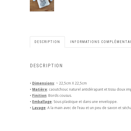
DESCRIPTION
INFORMATIONS COMPLÉMENTA
DESCRIPTION
•
Dimensions
: ~ 22,5cm X 22,5cm
•
Matière
: caoutchouc naturel antidérapant et tissu doux i
•
Finition
: Bords cousus.
•
Emballage
: Sous plastique et dans une enveloppe.
•
Lavage
: A la main avec de l’eau et un peu de savon et séchag