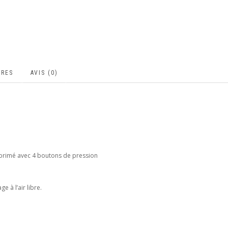
IRES
AVIS (0)
mprimé avec 4 boutons de pression
e à l’air libre.