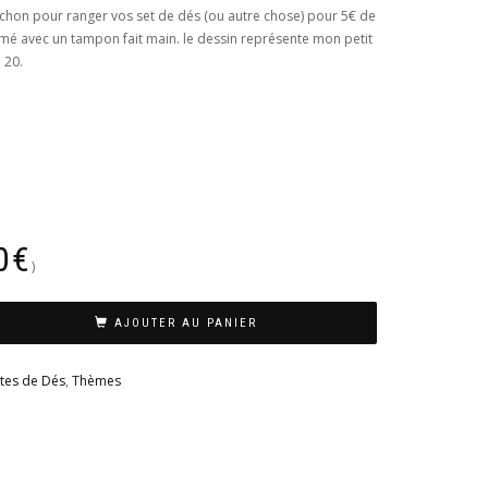
chon pour ranger vos set de dés (ou autre chose) pour 5€ de
mé avec un tampon fait main. le dessin représente mon petit
 20.
0
€
)
AJOUTER AU PANIER
stes de Dés
,
Thèmes