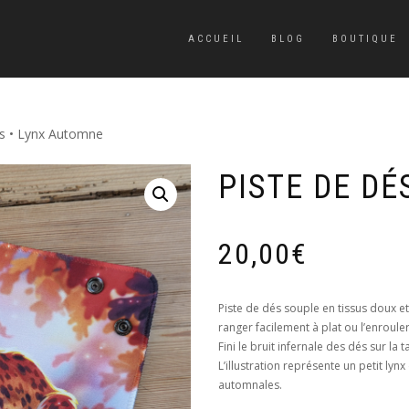
ACCUEIL
BLOG
BOUTIQUE
és • Lynx Automne
PISTE DE DÉ
20,00
€
Piste de dés souple en tissus doux 
ranger facilement à plat ou l’enrouler
Fini le bruit infernale des dés sur la
L’illustration représente un petit ly
automnales.